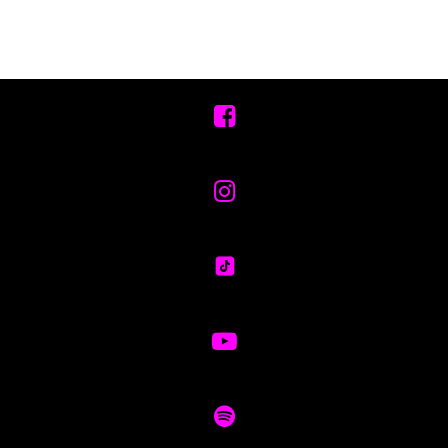




